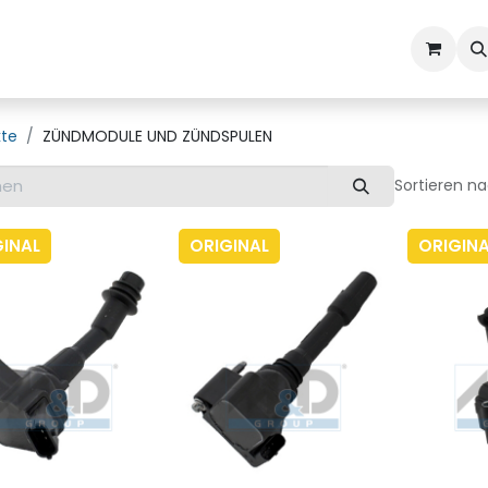
ns
Kundenbetreuung
kte
ZÜNDMODULE UND ZÜNDSPULEN
Sortieren na
GINAL
ORIGINAL
ORIGINA