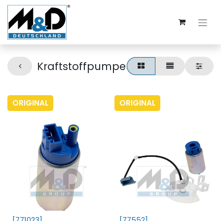
Kraftstoffpumpe
ORIGINAL
ORIGINAL
[771023]
[77552]