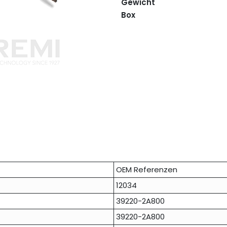
Gewicht
Box
OEM Referenzen
12034
39220-2A800
39220-2A800