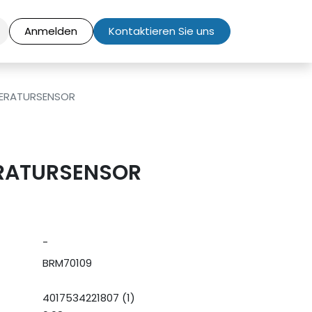
Anmelden
Kontaktieren Sie uns
ERATURSENSOR
RATURSENSOR
-
BRM70109
4017534221807 (1)