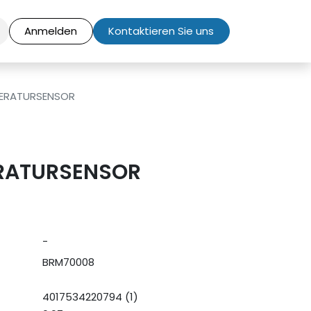
Anmelden
Kontaktieren Sie uns
ERATURSENSOR
RATURSENSOR
-
BRM70008
4017534220794 (1)