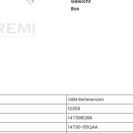
Gewicht
Box
OEM Referenzen
12359
147308126R
14730-00QAA