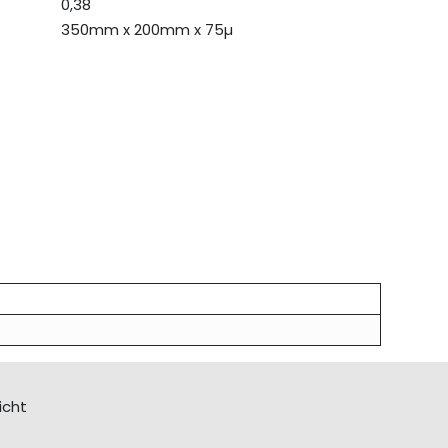
0,38
350mm x 200mm x 75µ
icht