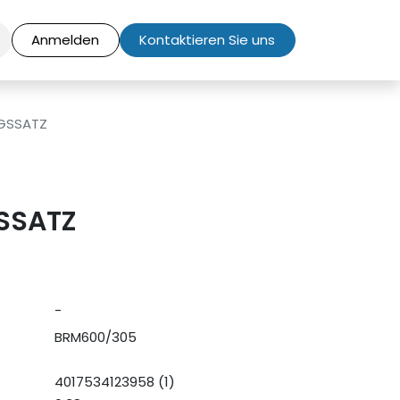
Anmelden
Kontaktieren Sie uns
GSSATZ
SSATZ
-
BRM600/305
4017534123958 (1)