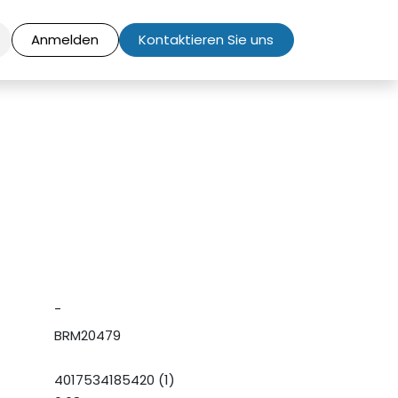
Anmelden
Kontaktieren Sie uns
-
BRM20479
4017534185420 (1)