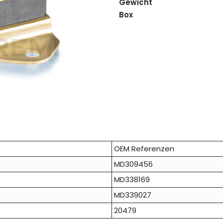
Gewicht
Box
OEM Referenzen
MD309456
MD338169
MD339027
20479