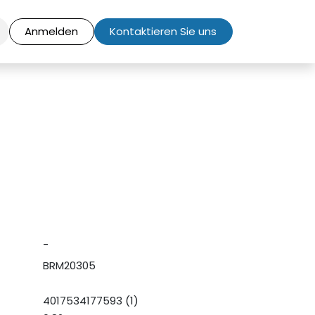
Anmelden
Kontaktieren Sie uns
-
BRM20305
4017534177593 (1)