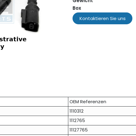
Gewicht
Box
Kontaktieren Sie uns
OEM Referenzen
1110312
1112765
11127765