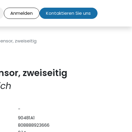
Anmelden
Kontaktieren Sie uns
ensor, zweiseitig
sor, zweiseitig
ich
-
90481A1
808888923666