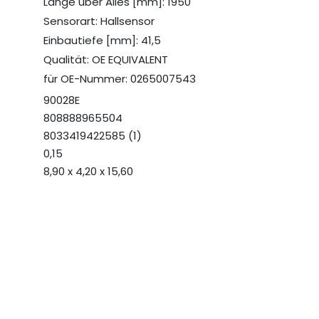
Länge über Alles [mm]: 1950
Sensorart: Hallsensor
Einbautiefe [mm]: 41,5
Qualität: OE EQUIVALENT
für OE-Nummer: 0265007543
90028E
808888965504
8033419422585 (1)
0,15
8,90 x 4,20 x 15,60