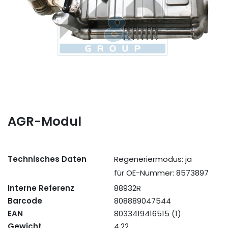
AGR-Modul
Technisches Daten
Regeneriermodus: ja
für OE-Nummer: 8573897
Interne Referenz
88932R
Barcode
808889047544
EAN
8033419416515 (1)
Gewicht
4,22