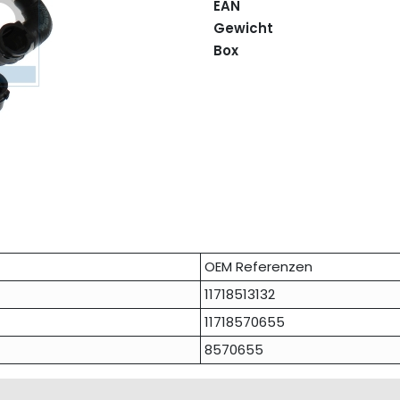
EAN
Gewicht
Box
OEM Referenzen
11718513132
11718570655
8570655