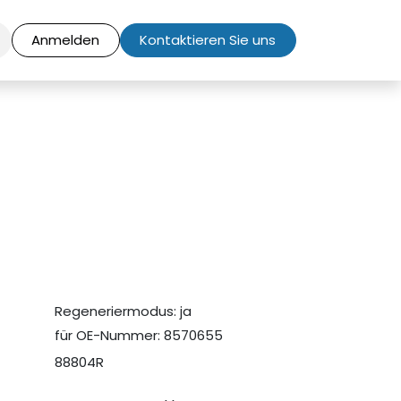
Anmelden
Kontaktieren Sie uns
Regeneriermodus: ja
für OE-Nummer: 8570655
88804R