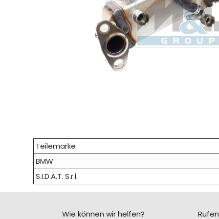
Teilemarke
BMW
S.I.D.A.T. S.r.l.
Wie können wir helfen?
Rufen