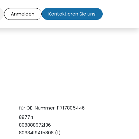
Anmelden
Kontaktieren Sie uns
für OE-Nummer: 11717805446
88774
808888972136
8033419415808 (1)