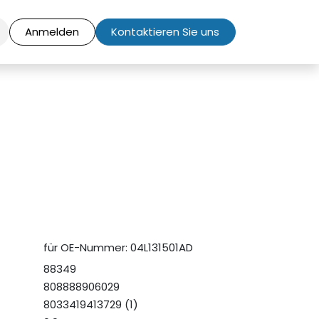
Anmelden
Kontaktieren Sie uns
für OE-Nummer: 04L131501AD
88349
808888906029
8033419413729 (1)