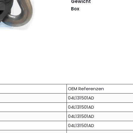
Gewicht
Box
OEM Referenzen
04L131501AD
04L131501AD
04L131501AD
04L131501AD