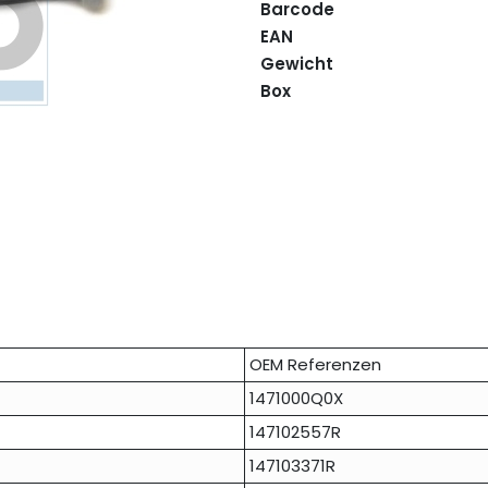
Barcode
EAN
Gewicht
Box
OEM Referenzen
1471000Q0X
147102557R
147103371R