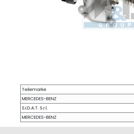
Teilemarke
MERCEDES-BENZ
S.I.D.A.T. S.r.l.
MERCEDES-BENZ