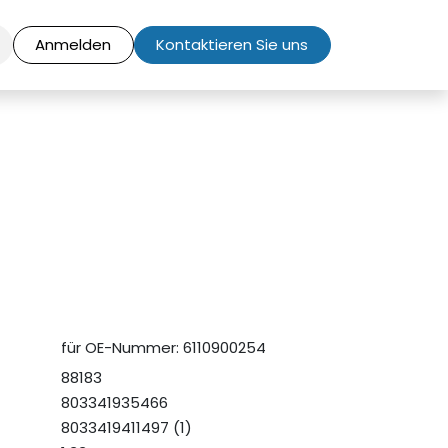
Anmelden
Kontaktieren Sie uns
für OE-Nummer: 6110900254
88183
803341935466
8033419411497 (1)