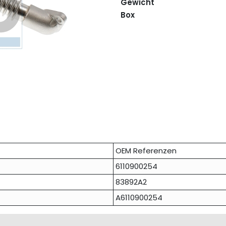
Gewicht
Box
OEM Referenzen
6110900254
83892A2
A6110900254