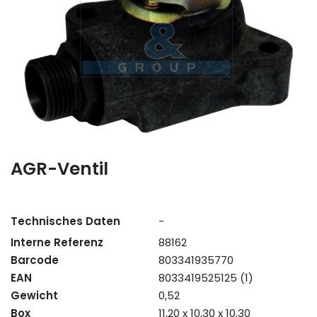
AGR-Ventil
Technisches Daten
-
Interne Referenz
88162
Barcode
803341935770
EAN
8033419525125 (1)
Gewicht
0,52
Box
11,20 x 10,30 x 10,30