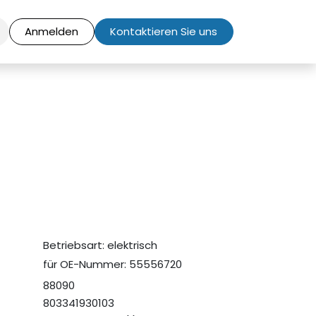
Anmelden
Kontaktieren Sie uns
Betriebsart: elektrisch
für OE-Nummer: 55556720
88090
803341930103