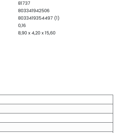
81737
803341942506
8033419354497 (1)
0,16
8,90 x 4,20 x 15,60