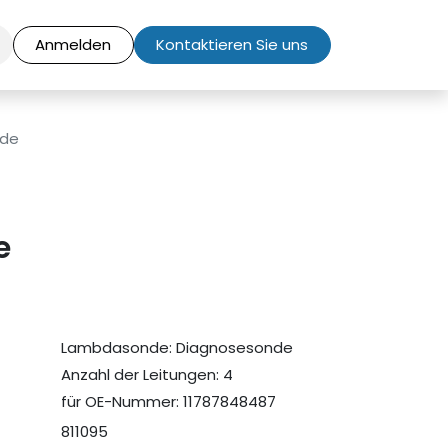
Anmelden
Kontaktieren Sie uns
de
e
Lambdasonde: Diagnosesonde
Anzahl der Leitungen: 4
für OE-Nummer: 11787848487
811095