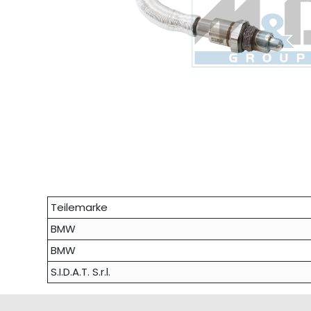
Teilemarke
BMW
BMW
S.I.D.A.T. S.r.l.