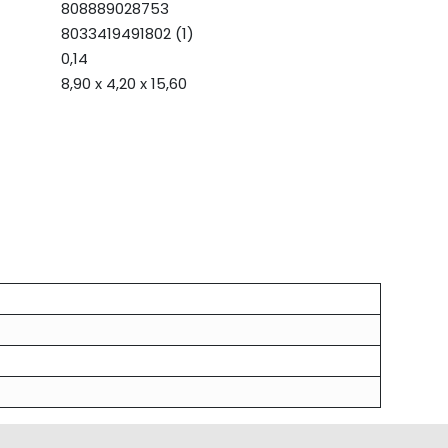
808889028753
8033419491802 (1)
0,14
8,90 x 4,20 x 15,60