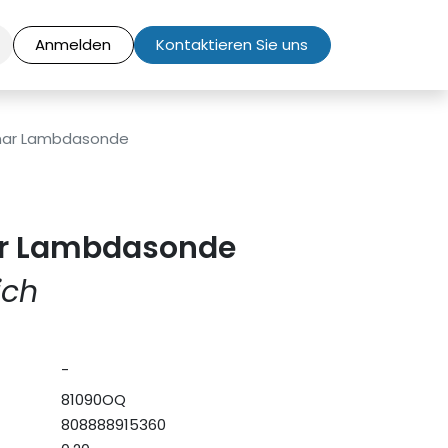
Anmelden
Kontaktieren Sie uns
anar Lambdasonde
ar Lambdasonde
ich
-
81090OQ
808888915360