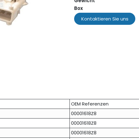
Gewicht
Box
Kontaktieren Sie uns
OEM Referenzen
00001618Z8
00001618Z8
00001618Z8