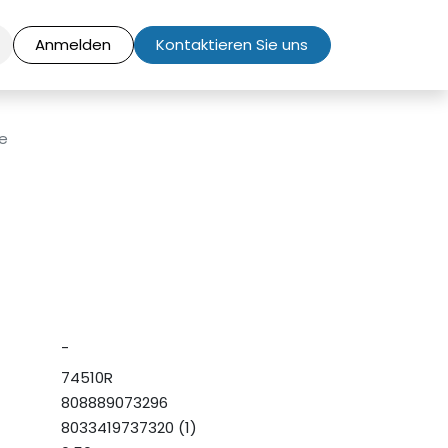
Anmelden
Kontaktieren Sie uns
se
-
74510R
808889073296
8033419737320 (1)