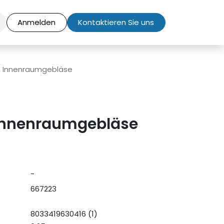
Anmelden
Kontaktieren Sie uns
, Innenraumgebläse
Innenraumgebläse
-
667223
8033419630416 (1)