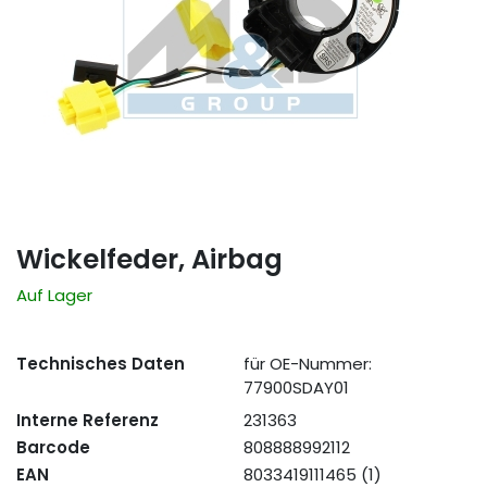
Wickelfeder, Airbag
Auf Lager
Technisches Daten
für OE-Nummer:
77900SDAY01
Interne Referenz
231363
Barcode
808888992112
EAN
8033419111465 (1)