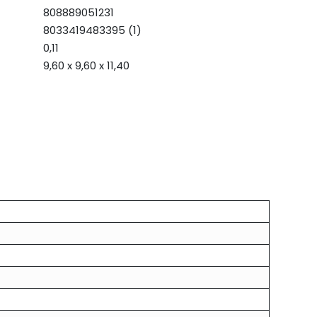
808889051231
8033419483395 (1)
0,11
9,60 x 9,60 x 11,40