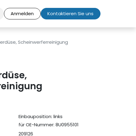
Anmelden
Kontaktieren Sie uns
rdüse, Scheinwerferreinigung
düse,
reinigung
Einbauposition: links
für OE-Nummer: 8U0955101
209126