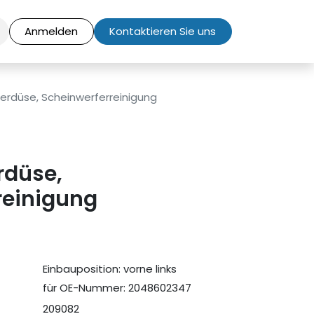
Anmelden
Kontaktieren Sie uns
rdüse, Scheinwerferreinigung
düse,
reinigung
Einbauposition: vorne links
für OE-Nummer: 2048602347
209082