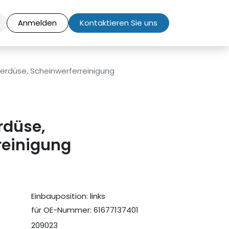
Anmelden
Kontaktieren Sie uns
rdüse, Scheinwerferreinigung
düse,
reinigung
Einbauposition: links
für OE-Nummer: 61677137401
209023