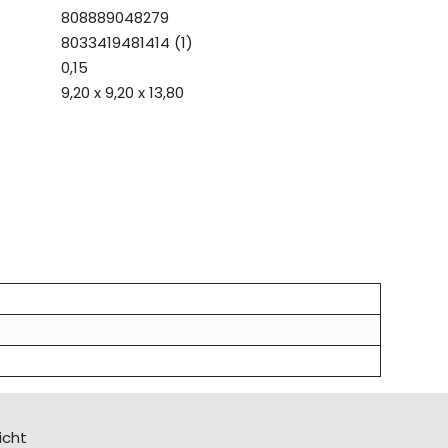
808889048279
8033419481414 (1)
0,15
9,20 x 9,20 x 13,80
icht