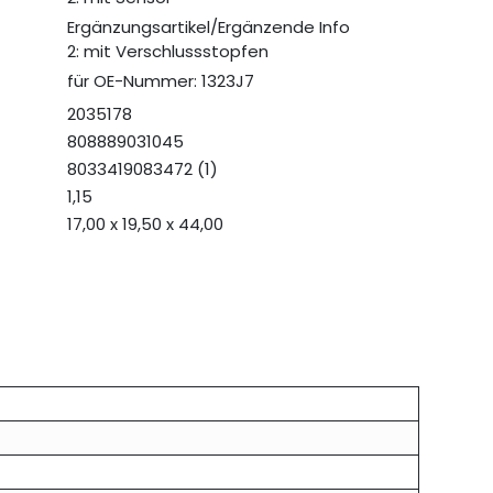
Ergänzungsartikel/Ergänzende Info
2: mit Verschlussstopfen
für OE-Nummer: 1323J7
2035178
808889031045
8033419083472 (1)
1,15
17,00 x 19,50 x 44,00