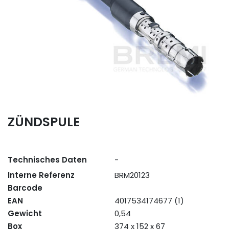
ZÜNDSPULE
Technisches Daten
-
Interne Referenz
BRM20123
Barcode
EAN
4017534174677 (1)
Gewicht
0,54
Box
374 x 152 x 67